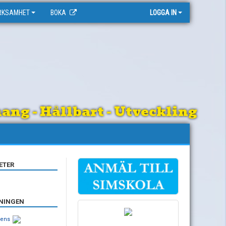
RKSAMHET
BOKA
LOGGA IN
ng - Hållbart - Utveckling
ETER
ENINGEN
nens