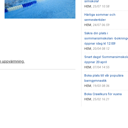
simskola!
HEM
,
25/07 10:58
Härliga sommar och
semestertider
HEM
,
24/07 06:59
Säkra din plats i
sommarsimskolan -bokning
öppnar idag kl 12:00!
HEM
,
20/04 08:12
Snart dags! Sommarsimskol
en uppvärmning.
öppnar 20 april
HEM
,
07/04 14:55
Boka plats till vår populära
barngymnastik
HEM
,
19/03 08:36
Boka Crawlkurs för vuxna
HEM
,
25/02 16:21