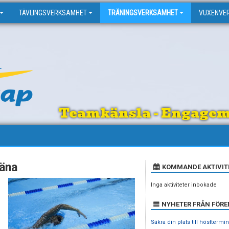
TÄVLINGSVERKSAMHET
TRÄNINGSVERKSAMHET
VUXENVE
Teamkänsla - Engagema
räna
KOMMANDE AKTIVIT
Inga aktiviteter inbokade
NYHETER FRÅN FÖR
Säkra din plats till hösttermi