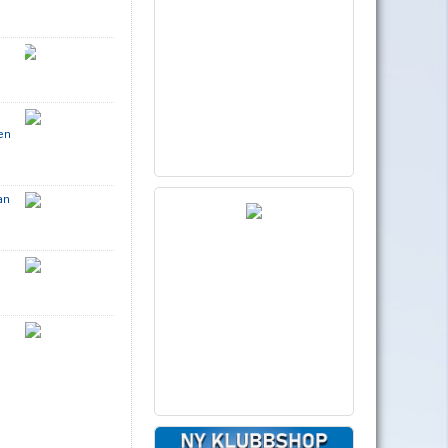
en
an