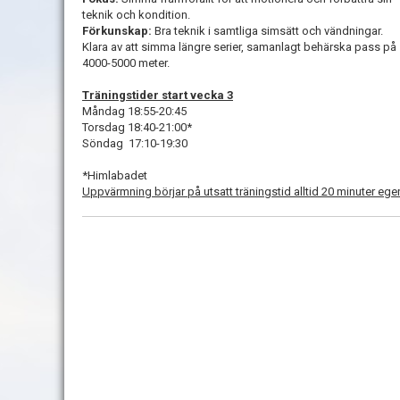
teknik och kondition.
Förkunskap:
Bra teknik i samtliga simsätt och vändningar.
Klara av att simma längre serier, samanlagt behärska pass på
4000-5000 meter.
T
räningstider start vecka 3
Måndag 18:55-20:45
Torsdag 18:40-21:00*
Söndag 17:10-19:30
*Himlabadet
Uppvärmning börjar på utsatt träningstid alltid 20 minuter eg