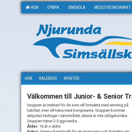
HEM
GYMPA
SIMSKOLA
MEDLEYVERKSAMHET
HEM
KALENDER
NYHETER
Välkommen till Junior- & Senior T
Gruppen är inriktad för de som vill fortsätta med simning på
halvfart, men vill träna med kompisarna. Gruppen kommer
erbjudas tävlingar i närområdet, dessa är inte obligatoriska.
Gruppen tränar 2-3 ggr/vecka.
Ålder:
16 år o äldre
Fokus:
Simma framförallt för att motionera och förbättra sin