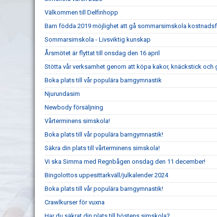
Välkommen till Delfinhopp
Barn födda 2019 möjlighet att gå sommarsimskola kostnadsf
Sommarsimskola - Livsviktig kunskap
Årsmötet är flyttat till onsdag den 16 april
Stötta vår verksamhet genom att köpa kakor, knäckstick och 
Boka plats till vår populära barngymnastik
Njurundasim
Newbody försäljning
Vårterminens simskola!
Boka plats till vår populära barngymnastik!
Säkra din plats till vårterminens simskola!
Vi ska Simma med Regnbågen onsdag den 11 december!
Bingolottos uppesittarkväll/julkalender 2024
Boka plats till vår populära barngymnastik!
Crawlkurser för vuxna
Har du säkrat din plats till höstens simskola?