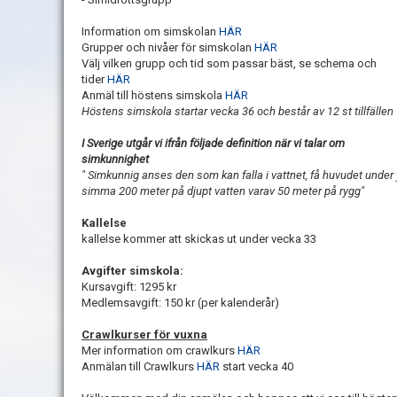
Information om simskolan
HÄR
Grupper och nivåer för simskolan
HÄR
Välj vilken grupp och tid som passar bäst, se schema och
tider
HÄR
Anmäl till höstens simskola
HÄR
Höstens simskola startar vecka 36 och består av 12 st tillfällen
I Sverige utgår vi ifrån följade definition när vi talar om
simkunnighet
" Simkunnig anses den som kan falla i vattnet, få huvudet under yta
simma 200 meter på djupt vatten varav 50 meter på rygg"
Kallelse
kallelse kommer att skickas ut under vecka 33
Avgifter simskola:
Kursavgift: 1295 kr
Medlemsavgift: 150 kr (per kalenderår)
Crawlkurser för vuxna
Mer information om crawlkurs
HÄR
Anmälan till Crawlkurs
HÄR
start vecka 40