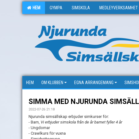
HEM
GYMPA
SIMSKOLA
MEDLEYVERKSAMHET
HEM
OM KLUBBEN
EGNA ARRANGEMANG
SIMSHO
SIMMA MED NJURUNDA SIMSÄL
2022-07-26 21:18
Njurunda simsällskap erbjuder simkurser för:
- Barn,
Vi erbjuder simskola från de år barnet fyller 4 år
- Ungdomar
- Crawlkurs för vuxna
- Simidrottsgrupp