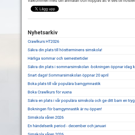
Välkommen med din anmälan och hoppas att vi ses till hösten
Nyhetsarkiv
Crawlkurs HT2026
Säkra din plats till höstterminens simskola!
Härliga sommar och semestertider
Säkra din plats i sommarsimskolan -bokningen öppnar idag kl
Snart dags! Sommarsimskolan öppnar 20 april
Boka plats till vår populära barngymnastik
Boka Crawlkurs för vuxna
Säkra en plats i vår populära simskola och ge ditt barn en trygg 
Bokningen för barngymnastik är nu öppen!
Simskola våren 2026
En händelserik period - december och januari
Simskola våren 2026