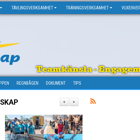
TÄVLINGSVERKSAMHET
TRÄNINGSVERKSAMHET
VUXENVE
Teamkänsla - Engagema
PPEN
REGNBÅGEN
DOKUMENT
TIPS
LSKAP
<
>