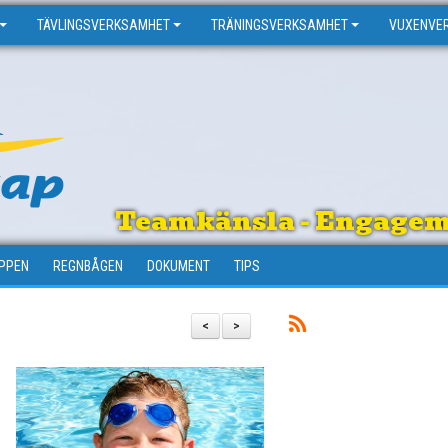
TÄVLINGSVERKSAMHET
TRÄNINGSVERKSAMHET
VUXENVE
Teamkänsla - Engagema
PPEN
REGNBÅGEN
DOKUMENT
TIPS
<
>