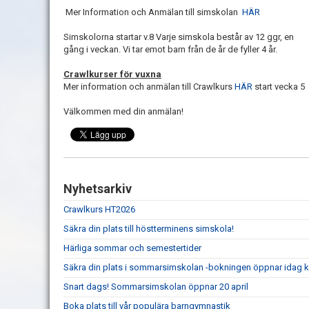
Mer Information och Anmälan till simskolan
HÄR
Simskolorna startar v.8 Varje simskola består av 12 ggr, en
gång i veckan. Vi tar emot barn från de år de fyller 4 år.
Crawlkurser för vuxna
Mer information och anmälan till Crawlkurs
HÄR
start vecka 5
Välkommen med din anmälan!
Nyhetsarkiv
Crawlkurs HT2026
Säkra din plats till höstterminens simskola!
Härliga sommar och semestertider
Säkra din plats i sommarsimskolan -bokningen öppnar idag kl
Snart dags! Sommarsimskolan öppnar 20 april
Boka plats till vår populära barngymnastik