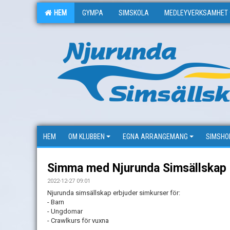
HEM
GYMPA
SIMSKOLA
MEDLEYVERKSAMHET
HEM
OM KLUBBEN
EGNA ARRANGEMANG
SIMSHO
Simma med Njurunda Simsällskap
2022-12-27 09:01
Njurunda simsällskap erbjuder simkurser för:
- Barn
- Ungdomar
- Crawlkurs för vuxna