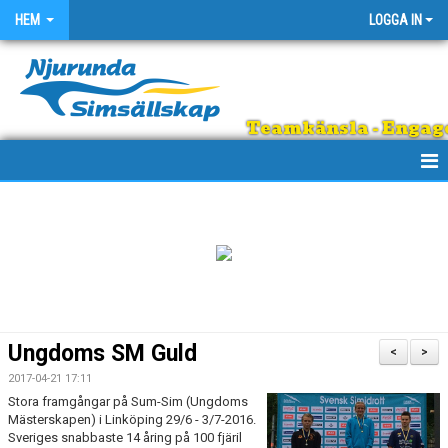
HEM
LOGGA IN
Teamkänsla - Engage
HEM
OM KLUBBEN
EGNA ARRANGEMANG
SIMSHOPPEN
Ungdoms SM Guld
<
>
REGNBÅGEN
2017-04-21 17:11
Stora framgångar på Sum-Sim (Ungdoms
Mästerskapen) i Linköping 29/6 - 3/7-2016.
DOKUMENT
Sveriges snabbaste 14 åring på 100 fjäril