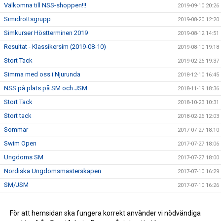
Välkomna till NSS-shoppen!!!
2019-09-10 20:26
Simidrottsgrupp
2019-08-20 12:20
Simkurser Höstterminen 2019
2019-08-12 14:51
Resultat - Klassikersim (2019-08-10)
2019-08-10 19:18
Stort Tack
2019-02-26 19:37
Simma med oss i Njurunda
2018-12-10 16:45
NSS på plats på SM och JSM
2018-11-19 18:36
Stort Tack
2018-10-23 10:31
Stort tack
2018-02-26 12:03
Sommar
2017-07-27 18:10
Swim Open
2017-07-27 18:06
Ungdoms SM
2017-07-27 18:00
Nordiska Ungdomsmästerskapen
2017-07-10 16:29
SM/JSM
2017-07-10 16:26
NSS deltar i Runn Open water i Falun
2017-07-10 16:16
Ungdoms SM Guld
För att hemsidan ska fungera korrekt använder vi nödvändiga
2017-04-21 17:11