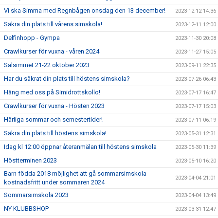
Vi ska Simma med Regnbågen onsdag den 13 december!
2023-12-12 14:36
Säkra din plats till vårens simskola!
2023-12-11 12:00
Delfinhopp - Gympa
2023-11-30 20:08
Crawlkurser för vuxna - våren 2024
2023-11-27 15:05
Sälsimmet 21-22 oktober 2023
2023-09-11 22:35
Har du säkrat din plats till höstens simskola?
2023-07-26 06:43
Häng med oss på Simidrottskollo!
2023-07-17 16:47
Crawlkurser för vuxna - Hösten 2023
2023-07-17 15:03
Härliga sommar och semestertider!
2023-07-11 06:19
Säkra din plats till höstens simskola!
2023-05-31 12:31
Idag kl 12:00 öppnar återanmälan till höstens simskola
2023-05-30 11:39
Höstterminen 2023
2023-05-10 16:20
Barn födda 2018 möjlighet att gå sommarsimskola
2023-04-04 21:01
kostnadsfritt under sommaren 2024
Sommarsimskola 2023
2023-04-04 13:49
NY KLUBBSHOP
2023-03-31 12:47