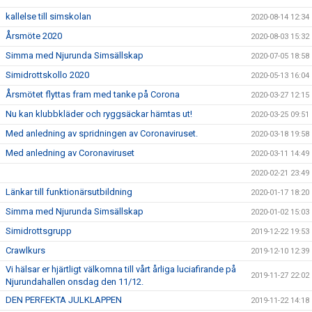
kallelse till simskolan
2020-08-14 12:34
Årsmöte 2020
2020-08-03 15:32
Simma med Njurunda Simsällskap
2020-07-05 18:58
Simidrottskollo 2020
2020-05-13 16:04
Årsmötet flyttas fram med tanke på Corona
2020-03-27 12:15
Nu kan klubbkläder och ryggsäckar hämtas ut!
2020-03-25 09:51
Med anledning av spridningen av Coronaviruset.
2020-03-18 19:58
Med anledning av Coronaviruset
2020-03-11 14:49
2020-02-21 23:49
Länkar till funktionärsutbildning
2020-01-17 18:20
Simma med Njurunda Simsällskap
2020-01-02 15:03
Simidrottsgrupp
2019-12-22 19:53
Crawlkurs
2019-12-10 12:39
Vi hälsar er hjärtligt välkomna till vårt årliga luciafirande på
2019-11-27 22:02
Njurundahallen onsdag den 11/12.
DEN PERFEKTA JULKLAPPEN
2019-11-22 14:18