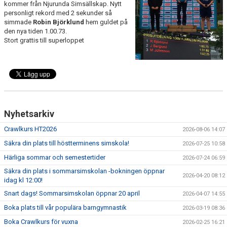
kommer från Njurunda Simsällskap. Nytt
TIPS
personligt rekord med 2 sekunder så
simmade
Robin Björklund
hem guldet på
den nya tiden 1.00.73.
Stort grattis till superloppet
Nyhetsarkiv
Crawlkurs HT2026
2026-08-06 14:07
Säkra din plats till höstterminens simskola!
2026-07-25 10:58
Härliga sommar och semestertider
2026-07-24 06:59
Säkra din plats i sommarsimskolan -bokningen öppnar
2026-04-20 08:12
idag kl 12:00!
Snart dags! Sommarsimskolan öppnar 20 april
2026-04-07 14:55
Boka plats till vår populära barngymnastik
2026-03-19 08:36
Boka Crawlkurs för vuxna
2026-02-25 16:21