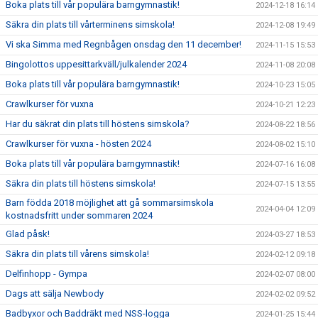
Boka plats till vår populära barngymnastik!
2024-12-18 16:14
Säkra din plats till vårterminens simskola!
2024-12-08 19:49
Vi ska Simma med Regnbågen onsdag den 11 december!
2024-11-15 15:53
Bingolottos uppesittarkväll/julkalender 2024
2024-11-08 20:08
Boka plats till vår populära barngymnastik!
2024-10-23 15:05
Crawlkurser för vuxna
2024-10-21 12:23
Har du säkrat din plats till höstens simskola?
2024-08-22 18:56
Crawlkurser för vuxna - hösten 2024
2024-08-02 15:10
Boka plats till vår populära barngymnastik!
2024-07-16 16:08
Säkra din plats till höstens simskola!
2024-07-15 13:55
Barn födda 2018 möjlighet att gå sommarsimskola
2024-04-04 12:09
kostnadsfritt under sommaren 2024
Glad påsk!
2024-03-27 18:53
Säkra din plats till vårens simskola!
2024-02-12 09:18
Delfinhopp - Gympa
2024-02-07 08:00
Dags att sälja Newbody
2024-02-02 09:52
Badbyxor och Baddräkt med NSS-logga
2024-01-25 15:44