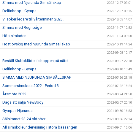
Simma med Njurunda Simsällskap
2022-12-27 09:01
Delfinhopp - Gympa
2022-12-07 09:15
Vi söker ledare till vårterminen 2023!
2022-12-05 14:07
Simma med Regnbågen
2022-11-07 12:52
Höstsimiaden
2022-11-04 09:50
Höstlovskoj med Njurunda Simsällskap
2022-10-19 14:24
2022-09-08 10:17
Beställ Klubbkläder i shoppen på nätet.
2022-09-07 22:18
Delfinhopp - Gympa
2022-08-10 13:49
SIMMA MED NJURUNDA SIMSÄLLSKAP
2022-07-26 21:18
Sommarsimskola 2022 - Period 3
2022-07-22 15:24
Årsmöte 2022
2022-03-24 21:50
Dags att sälja NewBody
2022-02-07 20:10
Gympa i Njurunda
2021-09-30 16:53
Sälsimmet 23-24 oktober
2021-09-06 22:14
All simskoleundervisning i stora bassängen
2021-09-01 15:06