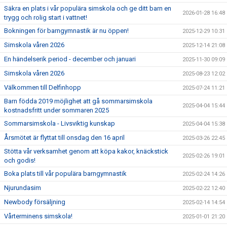
Säkra en plats i vår populära simskola och ge ditt barn en
2026-01-28 16:48
trygg och rolig start i vattnet!
Bokningen för barngymnastik är nu öppen!
2025-12-29 10:31
Simskola våren 2026
2025-12-14 21:08
En händelserik period - december och januari
2025-11-30 09:09
Simskola våren 2026
2025-08-23 12:02
Välkommen till Delfinhopp
2025-07-24 11:21
Barn födda 2019 möjlighet att gå sommarsimskola
2025-04-04 15:44
kostnadsfritt under sommaren 2025
Sommarsimskola - Livsviktig kunskap
2025-04-04 15:38
Årsmötet är flyttat till onsdag den 16 april
2025-03-26 22:45
Stötta vår verksamhet genom att köpa kakor, knäckstick
2025-02-26 19:01
och godis!
Boka plats till vår populära barngymnastik
2025-02-24 14:26
Njurundasim
2025-02-22 12:40
Newbody försäljning
2025-02-14 14:54
Vårterminens simskola!
2025-01-01 21:20