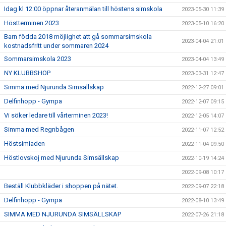
Idag kl 12:00 öppnar återanmälan till höstens simskola
2023-05-30 11:39
Höstterminen 2023
2023-05-10 16:20
Barn födda 2018 möjlighet att gå sommarsimskola
2023-04-04 21:01
kostnadsfritt under sommaren 2024
Sommarsimskola 2023
2023-04-04 13:49
NY KLUBBSHOP
2023-03-31 12:47
Simma med Njurunda Simsällskap
2022-12-27 09:01
Delfinhopp - Gympa
2022-12-07 09:15
Vi söker ledare till vårterminen 2023!
2022-12-05 14:07
Simma med Regnbågen
2022-11-07 12:52
Höstsimiaden
2022-11-04 09:50
Höstlovskoj med Njurunda Simsällskap
2022-10-19 14:24
2022-09-08 10:17
Beställ Klubbkläder i shoppen på nätet.
2022-09-07 22:18
Delfinhopp - Gympa
2022-08-10 13:49
SIMMA MED NJURUNDA SIMSÄLLSKAP
2022-07-26 21:18