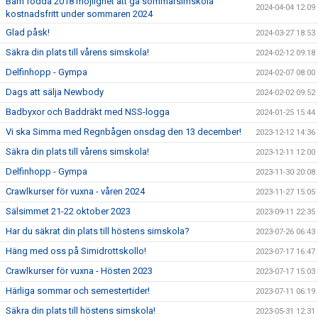
Barn födda 2018 möjlighet att gå sommarsimskola
2024-04-04 12:09
kostnadsfritt under sommaren 2024
Glad påsk!
2024-03-27 18:53
Säkra din plats till vårens simskola!
2024-02-12 09:18
Delfinhopp - Gympa
2024-02-07 08:00
Dags att sälja Newbody
2024-02-02 09:52
Badbyxor och Baddräkt med NSS-logga
2024-01-25 15:44
Vi ska Simma med Regnbågen onsdag den 13 december!
2023-12-12 14:36
Säkra din plats till vårens simskola!
2023-12-11 12:00
Delfinhopp - Gympa
2023-11-30 20:08
Crawlkurser för vuxna - våren 2024
2023-11-27 15:05
Sälsimmet 21-22 oktober 2023
2023-09-11 22:35
Har du säkrat din plats till höstens simskola?
2023-07-26 06:43
Häng med oss på Simidrottskollo!
2023-07-17 16:47
Crawlkurser för vuxna - Hösten 2023
2023-07-17 15:03
Härliga sommar och semestertider!
2023-07-11 06:19
Säkra din plats till höstens simskola!
2023-05-31 12:31