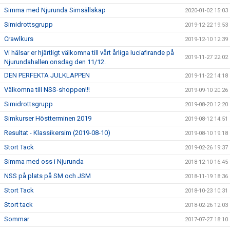
Simma med Njurunda Simsällskap
2020-01-02 15:03
Simidrottsgrupp
2019-12-22 19:53
Crawlkurs
2019-12-10 12:39
Vi hälsar er hjärtligt välkomna till vårt årliga luciafirande på
2019-11-27 22:02
Njurundahallen onsdag den 11/12.
DEN PERFEKTA JULKLAPPEN
2019-11-22 14:18
Välkomna till NSS-shoppen!!!
2019-09-10 20:26
Simidrottsgrupp
2019-08-20 12:20
Simkurser Höstterminen 2019
2019-08-12 14:51
Resultat - Klassikersim (2019-08-10)
2019-08-10 19:18
Stort Tack
2019-02-26 19:37
Simma med oss i Njurunda
2018-12-10 16:45
NSS på plats på SM och JSM
2018-11-19 18:36
Stort Tack
2018-10-23 10:31
Stort tack
2018-02-26 12:03
Sommar
2017-07-27 18:10