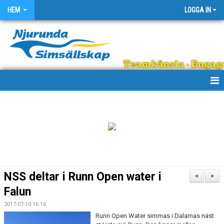
HEM
LOGGA IN
Teamkänsla - Engage
HEM
OM KLUBBEN
EGNA ARRANGEMANG
SIMSHOPPEN
NSS deltar i Runn Open water i
<
>
REGNBÅGEN
Falun
2017-07-10 16:16
DOKUMENT
Runn Open Water simmas i Dalarnas näst