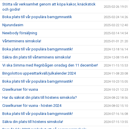
Stötta vår verksamhet genom att köpa kakor, knäckstick
2025-02-26 19:01
och godis!
Boka plats till vår populära barngymnastik
2025-02-24 14:26
Njurundasim
2025-02-22 12:40
Newbody försäljning
2025-02-14 14:54
Vårterminens simskola!
2025-01-01 21:20
Boka plats till vår populära barngymnastik!
2024-12-18 16:14
Säkra din plats till vårterminens simskola!
2024-12-08 19:49
Vi ska Simma med Regnbågen onsdag den 11 december!
2024-11-15 15:53
Bingolottos uppesittarkväll/julkalender 2024
2024-11-08 20:08
Boka plats till vår populära barngymnastik!
2024-10-23 15:05
Crawlkurser för vuxna
2024-10-21 12:23
Har du säkrat din plats till höstens simskola?
2024-08-22 18:56
Crawlkurser för vuxna - hösten 2024
2024-08-02 15:10
Boka plats till vår populära barngymnastik!
2024-07-16 16:08
Säkra din plats till höstens simskola!
2024-07-15 13:55