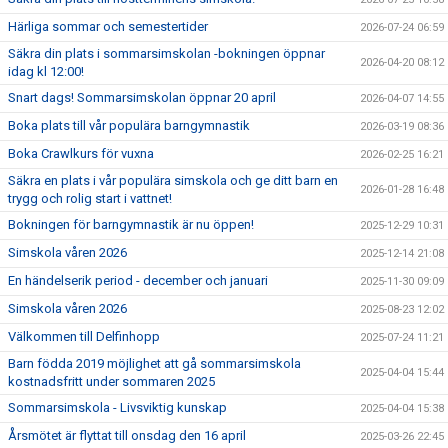
Härliga sommar och semestertider
2026-07-24 06:59
Säkra din plats i sommarsimskolan -bokningen öppnar
2026-04-20 08:12
idag kl 12:00!
Snart dags! Sommarsimskolan öppnar 20 april
2026-04-07 14:55
Boka plats till vår populära barngymnastik
2026-03-19 08:36
Boka Crawlkurs för vuxna
2026-02-25 16:21
Säkra en plats i vår populära simskola och ge ditt barn en
2026-01-28 16:48
trygg och rolig start i vattnet!
Bokningen för barngymnastik är nu öppen!
2025-12-29 10:31
Simskola våren 2026
2025-12-14 21:08
En händelserik period - december och januari
2025-11-30 09:09
Simskola våren 2026
2025-08-23 12:02
Välkommen till Delfinhopp
2025-07-24 11:21
Barn födda 2019 möjlighet att gå sommarsimskola
2025-04-04 15:44
kostnadsfritt under sommaren 2025
Sommarsimskola - Livsviktig kunskap
2025-04-04 15:38
Årsmötet är flyttat till onsdag den 16 april
2025-03-26 22:45