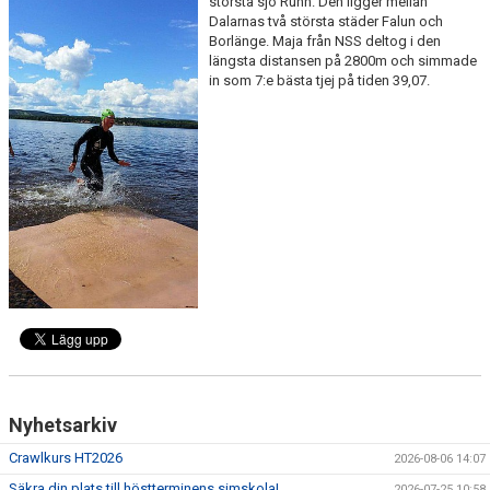
största sjö Runn. Den ligger mellan
TIPS
Dalarnas två största städer Falun och
Borlänge. Maja från NSS deltog i den
längsta distansen på 2800m och simmade
in som 7:e bästa tjej på tiden 39,07.
Nyhetsarkiv
Crawlkurs HT2026
2026-08-06 14:07
Säkra din plats till höstterminens simskola!
2026-07-25 10:58