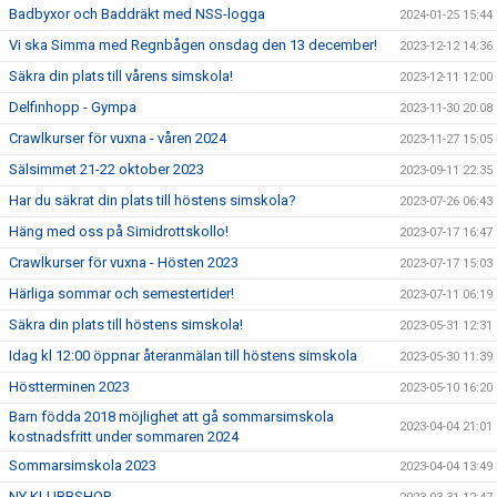
Badbyxor och Baddräkt med NSS-logga
2024-01-25 15:44
Vi ska Simma med Regnbågen onsdag den 13 december!
2023-12-12 14:36
Säkra din plats till vårens simskola!
2023-12-11 12:00
Delfinhopp - Gympa
2023-11-30 20:08
Crawlkurser för vuxna - våren 2024
2023-11-27 15:05
Sälsimmet 21-22 oktober 2023
2023-09-11 22:35
Har du säkrat din plats till höstens simskola?
2023-07-26 06:43
Häng med oss på Simidrottskollo!
2023-07-17 16:47
Crawlkurser för vuxna - Hösten 2023
2023-07-17 15:03
Härliga sommar och semestertider!
2023-07-11 06:19
Säkra din plats till höstens simskola!
2023-05-31 12:31
Idag kl 12:00 öppnar återanmälan till höstens simskola
2023-05-30 11:39
Höstterminen 2023
2023-05-10 16:20
Barn födda 2018 möjlighet att gå sommarsimskola
2023-04-04 21:01
kostnadsfritt under sommaren 2024
Sommarsimskola 2023
2023-04-04 13:49
NY KLUBBSHOP