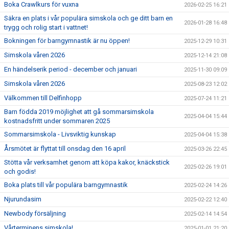
Boka Crawlkurs för vuxna
2026-02-25 16:21
Säkra en plats i vår populära simskola och ge ditt barn en
2026-01-28 16:48
trygg och rolig start i vattnet!
Bokningen för barngymnastik är nu öppen!
2025-12-29 10:31
Simskola våren 2026
2025-12-14 21:08
En händelserik period - december och januari
2025-11-30 09:09
Simskola våren 2026
2025-08-23 12:02
Välkommen till Delfinhopp
2025-07-24 11:21
Barn födda 2019 möjlighet att gå sommarsimskola
2025-04-04 15:44
kostnadsfritt under sommaren 2025
Sommarsimskola - Livsviktig kunskap
2025-04-04 15:38
Årsmötet är flyttat till onsdag den 16 april
2025-03-26 22:45
Stötta vår verksamhet genom att köpa kakor, knäckstick
2025-02-26 19:01
och godis!
Boka plats till vår populära barngymnastik
2025-02-24 14:26
Njurundasim
2025-02-22 12:40
Newbody försäljning
2025-02-14 14:54
Vårterminens simskola!
2025-01-01 21:20