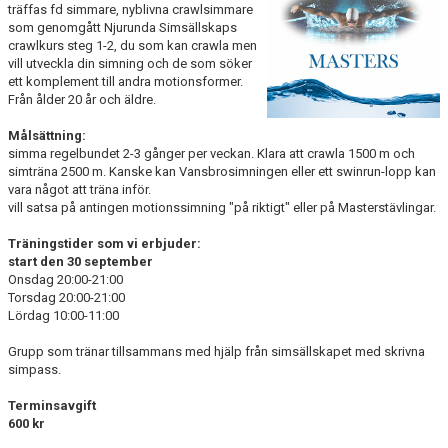
träffas fd simmare, nyblivna crawlsimmare
TIPS
som genomgått Njurunda Simsällskaps
crawlkurs steg 1-2, du som kan crawla men
vill utveckla din simning och de som söker
ett komplement till andra motionsformer.
Från ålder 20 år och äldre.
Målsättning:
simma regelbundet 2-3 gånger per veckan. Klara att crawla 1500 m och
simträna 2500 m. Kanske kan Vansbrosimningen eller ett swinrun-lopp kan
vara något att träna inför.
vill satsa på antingen motionssimning "på riktigt" eller på Masterstävlingar.
Träningstider som vi erbjuder:
start den 30 september
Onsdag 20:00-21:00
Torsdag 20:00-21:00
Lördag 10:00-11:00
Grupp som tränar tillsammans med hjälp från simsällskapet med skrivna
simpass.
Terminsavgift
600 kr