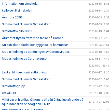
Information om simskolan
2020-08-16 18:38
kallelse till simskolan
2020-08-14 12:34
Årsmöte 2020
2020-08-03 15:32
Simma med Njurunda Simsällskap
2020-07-05 18:58
Simidrottskollo 2020
2020-05-13 16:04
Årsmötet flyttas fram med tanke på Corona
2020-03-27 12:15
Nu kan klubbkläder och ryggsäckar hämtas ut!
2020-03-25 09:51
Med anledning av spridningen av Coronaviruset.
2020-03-18 19:58
Med anledning av Coronaviruset
2020-03-11 14:49
2020-02-21 23:49
Länkar till funktionärsutbildning
2020-01-17 18:20
Simma med Njurunda Simsällskap
2020-01-02 15:03
Simidrottsgrupp
2019-12-22 19:53
Crawlkurs
2019-12-10 12:39
Vi hälsar er hjärtligt välkomna till vårt årliga luciafirande på
2019-11-27 22:02
Njurundahallen onsdag den 11/12.