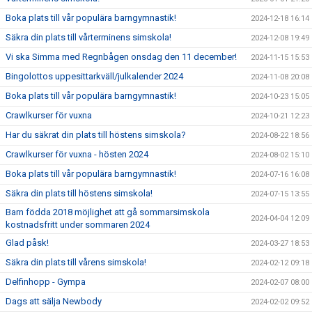
Boka plats till vår populära barngymnastik!
2024-12-18 16:14
Säkra din plats till vårterminens simskola!
2024-12-08 19:49
Vi ska Simma med Regnbågen onsdag den 11 december!
2024-11-15 15:53
Bingolottos uppesittarkväll/julkalender 2024
2024-11-08 20:08
Boka plats till vår populära barngymnastik!
2024-10-23 15:05
Crawlkurser för vuxna
2024-10-21 12:23
Har du säkrat din plats till höstens simskola?
2024-08-22 18:56
Crawlkurser för vuxna - hösten 2024
2024-08-02 15:10
Boka plats till vår populära barngymnastik!
2024-07-16 16:08
Säkra din plats till höstens simskola!
2024-07-15 13:55
Barn födda 2018 möjlighet att gå sommarsimskola
2024-04-04 12:09
kostnadsfritt under sommaren 2024
Glad påsk!
2024-03-27 18:53
Säkra din plats till vårens simskola!
2024-02-12 09:18
Delfinhopp - Gympa
2024-02-07 08:00
Dags att sälja Newbody
2024-02-02 09:52