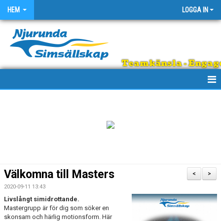
HEM
LOGGA IN
Teamkänsla - Engage
HEM
OM KLUBBEN
EGNA ARRANGEMANG
SIMSHOPPEN
Välkomna till Masters
<
>
REGNBÅGEN
2020-09-11 13:43
Livslångt simidrottande.
DOKUMENT
Mastergrupp är för dig som söker en
skonsam och härlig motionsform. Här