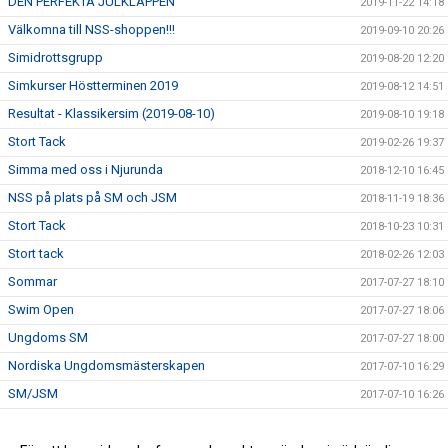
DEN PERFEKTA JULKLAPPEN
2019-11-22 14:18
Välkomna till NSS-shoppen!!!
2019-09-10 20:26
Simidrottsgrupp
2019-08-20 12:20
Simkurser Höstterminen 2019
2019-08-12 14:51
Resultat - Klassikersim (2019-08-10)
2019-08-10 19:18
Stort Tack
2019-02-26 19:37
Simma med oss i Njurunda
2018-12-10 16:45
NSS på plats på SM och JSM
2018-11-19 18:36
Stort Tack
2018-10-23 10:31
Stort tack
2018-02-26 12:03
Sommar
2017-07-27 18:10
Swim Open
2017-07-27 18:06
Ungdoms SM
2017-07-27 18:00
Nordiska Ungdomsmästerskapen
2017-07-10 16:29
SM/JSM
2017-07-10 16:26
NSS deltar i Runn Open water i Falun
2017-07-10 16:16