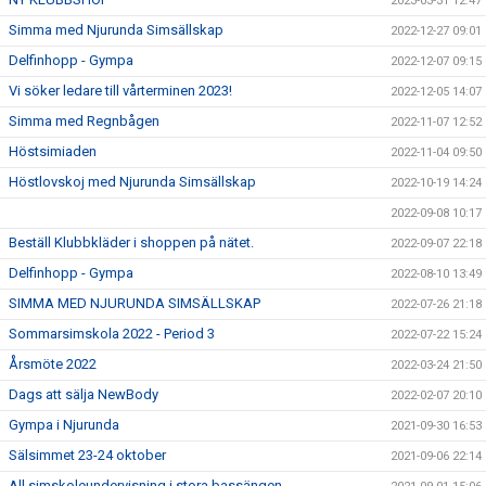
2023-03-31 12:47
Simma med Njurunda Simsällskap
2022-12-27 09:01
Delfinhopp - Gympa
2022-12-07 09:15
Vi söker ledare till vårterminen 2023!
2022-12-05 14:07
Simma med Regnbågen
2022-11-07 12:52
Höstsimiaden
2022-11-04 09:50
Höstlovskoj med Njurunda Simsällskap
2022-10-19 14:24
2022-09-08 10:17
Beställ Klubbkläder i shoppen på nätet.
2022-09-07 22:18
Delfinhopp - Gympa
2022-08-10 13:49
SIMMA MED NJURUNDA SIMSÄLLSKAP
2022-07-26 21:18
Sommarsimskola 2022 - Period 3
2022-07-22 15:24
Årsmöte 2022
2022-03-24 21:50
Dags att sälja NewBody
2022-02-07 20:10
Gympa i Njurunda
2021-09-30 16:53
Sälsimmet 23-24 oktober
2021-09-06 22:14
All simskoleundervisning i stora bassängen