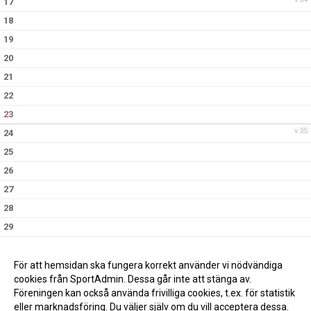
17
18
19
20
21
22
23
v.35
24
25
26
27
28
29
30
v.36
31
För att hemsidan ska fungera korrekt använder vi nödvändiga
cookies från SportAdmin. Dessa går inte att stänga av.
Föreningen kan också använda frivilliga cookies, t.ex. för statistik
eller marknadsföring. Du väljer själv om du vill acceptera dessa.