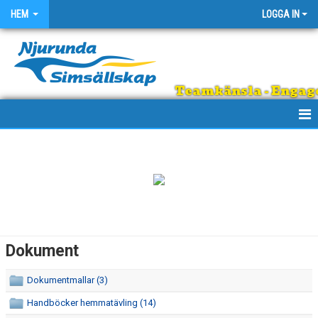
HEM
LOGGA IN
Teamkänsla - Engage
HEM
OM KLUBBEN
EGNA ARRANGEMANG
SIMSHOPPEN
Dokument
REGNBÅGEN
Dokumentmallar (3)
DOKUMENT
Handböcker hemmatävling (14)