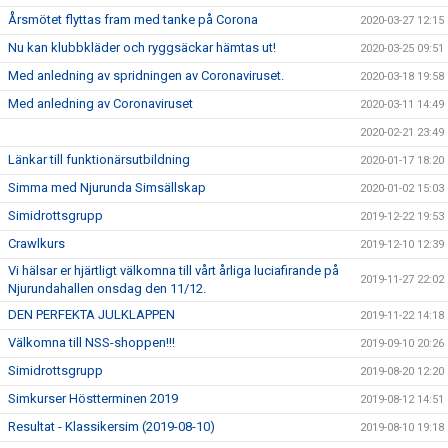
Årsmötet flyttas fram med tanke på Corona
2020-03-27 12:15
Nu kan klubbkläder och ryggsäckar hämtas ut!
2020-03-25 09:51
Med anledning av spridningen av Coronaviruset.
2020-03-18 19:58
Med anledning av Coronaviruset
2020-03-11 14:49
2020-02-21 23:49
Länkar till funktionärsutbildning
2020-01-17 18:20
Simma med Njurunda Simsällskap
2020-01-02 15:03
Simidrottsgrupp
2019-12-22 19:53
Crawlkurs
2019-12-10 12:39
Vi hälsar er hjärtligt välkomna till vårt årliga luciafirande på
2019-11-27 22:02
Njurundahallen onsdag den 11/12.
DEN PERFEKTA JULKLAPPEN
2019-11-22 14:18
Välkomna till NSS-shoppen!!!
2019-09-10 20:26
Simidrottsgrupp
2019-08-20 12:20
Simkurser Höstterminen 2019
2019-08-12 14:51
Resultat - Klassikersim (2019-08-10)
2019-08-10 19:18