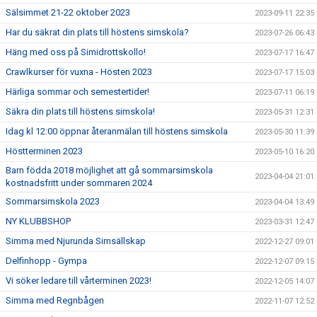
Sälsimmet 21-22 oktober 2023
2023-09-11 22:35
Har du säkrat din plats till höstens simskola?
2023-07-26 06:43
Häng med oss på Simidrottskollo!
2023-07-17 16:47
Crawlkurser för vuxna - Hösten 2023
2023-07-17 15:03
Härliga sommar och semestertider!
2023-07-11 06:19
Säkra din plats till höstens simskola!
2023-05-31 12:31
Idag kl 12:00 öppnar återanmälan till höstens simskola
2023-05-30 11:39
Höstterminen 2023
2023-05-10 16:20
Barn födda 2018 möjlighet att gå sommarsimskola
2023-04-04 21:01
kostnadsfritt under sommaren 2024
Sommarsimskola 2023
2023-04-04 13:49
NY KLUBBSHOP
2023-03-31 12:47
Simma med Njurunda Simsällskap
2022-12-27 09:01
Delfinhopp - Gympa
2022-12-07 09:15
Vi söker ledare till vårterminen 2023!
2022-12-05 14:07
Simma med Regnbågen
2022-11-07 12:52