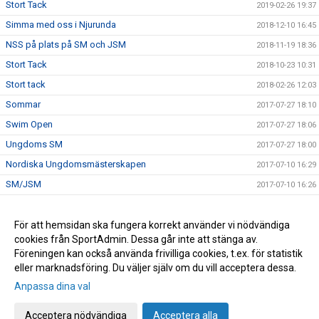
Stort Tack
2019-02-26 19:37
Simma med oss i Njurunda
2018-12-10 16:45
NSS på plats på SM och JSM
2018-11-19 18:36
Stort Tack
2018-10-23 10:31
Stort tack
2018-02-26 12:03
Sommar
2017-07-27 18:10
Swim Open
2017-07-27 18:06
Ungdoms SM
2017-07-27 18:00
Nordiska Ungdomsmästerskapen
2017-07-10 16:29
SM/JSM
2017-07-10 16:26
NSS deltar i Runn Open water i Falun
2017-07-10 16:16
Ungdoms SM Guld
För att hemsidan ska fungera korrekt använder vi nödvändiga
2017-04-21 17:11
cookies från SportAdmin. Dessa går inte att stänga av.
Grattis Robin
2017-04-21 17:02
Föreningen kan också använda frivilliga cookies, t.ex. för statistik
eller marknadsföring. Du väljer själv om du vill acceptera dessa.
Anpassa dina val
Cookie-inställningar
Gå till Webbversion
Acceptera nödvändiga
Acceptera alla