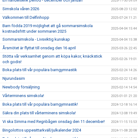
En händelserik period - december och januari
2025-11-30 09:09
Simskola våren 2026
2025-08-23 12:02
Välkommen till Delfinhopp
2025-07-24 11:21
Barn födda 2019 möjlighet att gå sommarsimskola
2025-04-04 15:44
kostnadsfritt under sommaren 2025
Sommarsimskola - Livsviktig kunskap
2025-04-04 15:38
Årsmötet är flyttat till onsdag den 16 april
2025-03-26 22:45
Stötta vår verksamhet genom att köpa kakor, knäckstick
2025-02-26 19:01
och godis!
Boka plats till vår populära barngymnastik
2025-02-24 14:26
Njurundasim
2025-02-22 12:40
Newbody försäljning
2025-02-14 14:54
Vårterminens simskola!
2025-01-01 21:20
Boka plats till vår populära barngymnastik!
2024-12-18 16:14
Säkra din plats till vårterminens simskola!
2024-12-08 19:49
Vi ska Simma med Regnbågen onsdag den 11 december!
2024-11-15 15:53
Bingolottos uppesittarkväll/julkalender 2024
2024-11-08 20:08