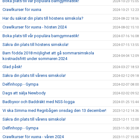
Boka plats till vår populära barngymnastik!
2024-10-23 15:05
Crawlkurser för vuxna
2024-10-21 12:23
Har du säkrat din plats till höstens simskola?
2024-08-22 18:56
Crawlkurser för vuxna - hösten 2024
2024-08-02 15:10
Boka plats till vår populära barngymnastik!
2024-07-16 16:08
Säkra din plats till höstens simskola!
2024-07-15 13:55
Barn födda 2018 möjlighet att gå sommarsimskola
2024-04-04 12:09
kostnadsfritt under sommaren 2024
Glad påsk!
2024-03-27 18:53
Säkra din plats till vårens simskola!
2024-02-12 09:18
Delfinhopp - Gympa
2024-02-07 08:00
Dags att sälja Newbody
2024-02-02 09:52
Badbyxor och Baddräkt med NSS-logga
2024-01-25 15:44
Vi ska Simma med Regnbågen onsdag den 13 december!
2023-12-12 14:36
Säkra din plats till vårens simskola!
2023-12-11 12:00
Delfinhopp - Gympa
2023-11-30 20:08
Crawlkurser för vuxna - våren 2024
2023-11-27 15:05