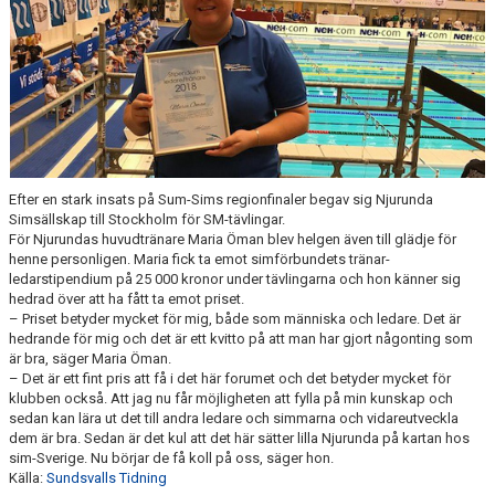
TIPS
Efter en stark insats på Sum-Sims regionfinaler begav sig Njurunda
Simsällskap till Stockholm för SM-tävlingar.
För Njurundas huvudtränare Maria Öman blev helgen även till glädje för
henne personligen. Maria fick ta emot simförbundets tränar-
ledarstipendium på 25 000 kronor under tävlingarna och hon känner sig
hedrad över att ha fått ta emot priset.
– Priset betyder mycket för mig, både som människa och ledare. Det är
hedrande för mig och det är ett kvitto på att man har gjort någonting som
är bra, säger Maria Öman.
– Det är ett fint pris att få i det här forumet och det betyder mycket för
klubben också. Att jag nu får möjligheten att fylla på min kunskap och
sedan kan lära ut det till andra ledare och simmarna och vidareutveckla
dem är bra. Sedan är det kul att det här sätter lilla Njurunda på kartan hos
sim-Sverige. Nu börjar de få koll på oss, säger hon.
Källa:
Sundsvalls Tidning