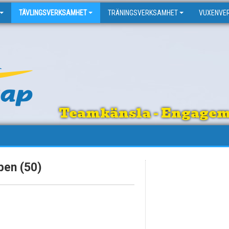
TÄVLINGSVERKSAMHET
TRÄNINGSVERKSAMHET
VUXENVE
Teamkänsla - Engagema
pen (50)